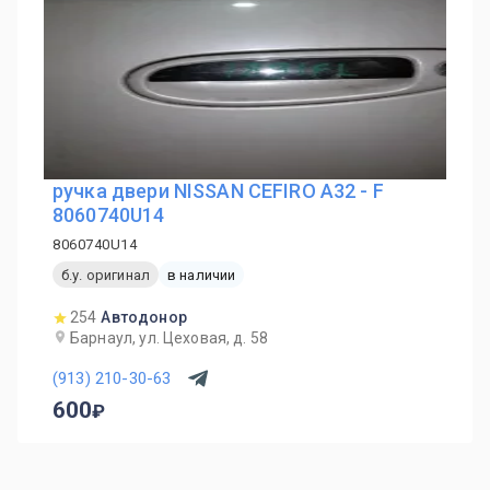
ручка двери NISSAN CEFIRO A32 - F
8060740U14
8060740U14
б.у. оригинал
в наличии
254
Автодонор
Барнаул, ул. Цеховая, д. 58
(913) 210-30-63
600