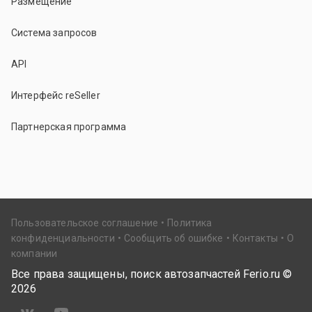
Размещение
Система запросов
API
Интерфейс reSeller
Партнерская программа
Пользовательское соглашение
Политика
конфиденциальности
Сообщить об ошибке
Контакты
О
компании
Все права защищены, поиск автозапчастей Ferio.ru ©
2026