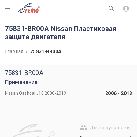
R
75831-BR00A Nissan Пластиковая
защита двигателя
Главная
/
75831-BR00A
75831-BR00A
Применение
2006
-
2013
Nissan Qashqai J10 2006-2013
Для покупателей
R