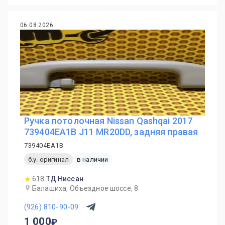
06.08.2026
Ручка потолочная Nissan Qashqai 2017
739404EA1B J11 MR20DD, задняя правая
739404EA1B
б.у. оригинал
в наличии
618
ТД Ниссан
Балашиха, Объездное шоссе, 8
(926) 810-90-09
1 000