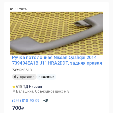
06.08.2026
Ручка потолочная Nissan Qashqai 2014
739404EA1B J11 HRA2DDT, задняя правая
739404EA1B
б.у. оригинал
в наличии
618
ТД Ниссан
Балашиха, Объездное шоссе, 8
(926) 810-90-09
700