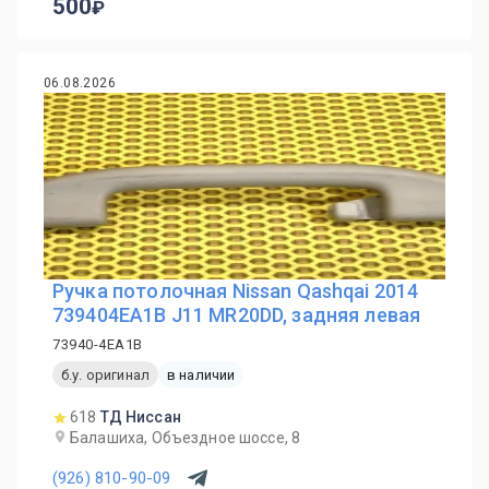
500
06.08.2026
Ручка потолочная Nissan Qashqai 2014
739404EA1B J11 MR20DD, задняя левая
73940-4EA1B
б.у. оригинал
в наличии
618
ТД Ниссан
Балашиха, Объездное шоссе, 8
(926) 810-90-09