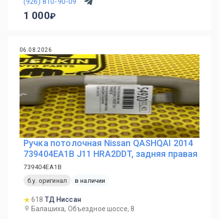
(926) 810-90-09
1 000
06.08.2026
Ручка потолочная Nissan QASHQAI 2014
739404EA1B J11 HRA2DDT, задняя правая
739404EA1B
б.у. оригинал
в наличии
618
ТД Ниссан
Балашиха, Объездное шоссе, 8