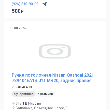
(926) 810-90-09
500
06.08.2026
Ручка потолочная Nissan Qashqai 2021
739404EA1B J11 MR20, задняя правая
73940-4EA1B
б.у. оригинал
в наличии
618
ТД Ниссан
Балашиха, Объездное шоссе, 8