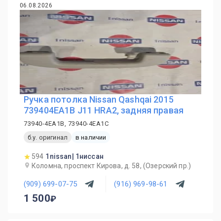
06.08.2026
Ручка потолка Nissan Qashqai 2015
739404EA1B J11 HRA2, задняя правая
73940-4EA1B, 73940-4EA1C
б.у. оригинал
в наличии
594
1nissan| 1ниссан
Коломна, проспект Кирова, д. 58, (Озерский пр.)
(909) 699-07-75
(916) 969-98-61
1 500