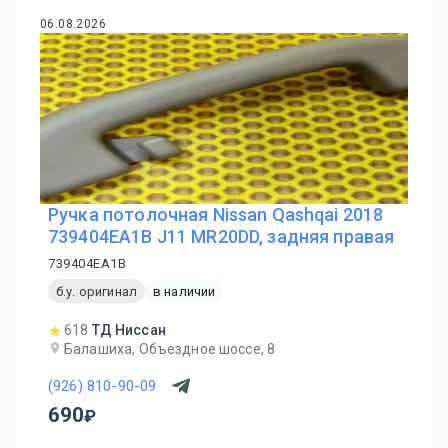
06.08.2026
Ручка потолочная Nissan Qashqai 2018
739404EA1B J11 MR20DD, задняя правая
739404EA1B
б.у. оригинал
в наличии
618
ТД Ниссан
Балашиха, Объездное шоссе, 8
(926) 810-90-09
690