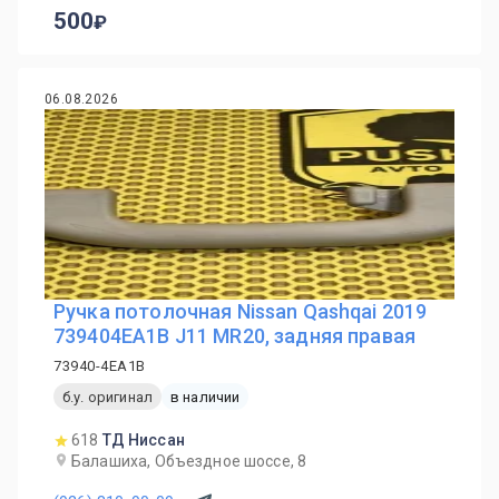
500
06.08.2026
Ручка потолочная Nissan Qashqai 2019
739404EA1B J11 MR20, задняя правая
73940-4EA1B
б.у. оригинал
в наличии
618
ТД Ниссан
Балашиха, Объездное шоссе, 8