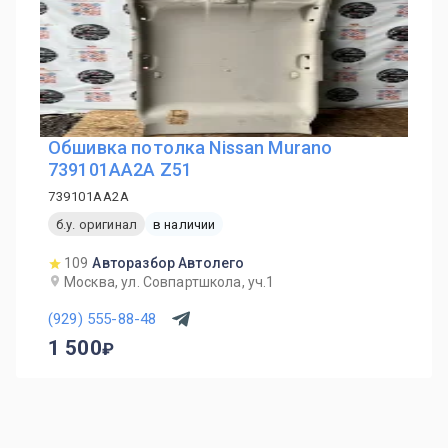
Обшивка потолка Nissan Murano
739101AA2A Z51
739101AA2A
б.у. оригинал
в наличии
109
Авторазбор Автолего
Москва, ул. Совпартшкола, уч.1
(929) 555-88-48
1 500