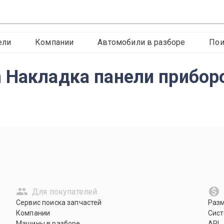
ели
Компании
Автомобили в разборе
Пои
 Накладка панели приборо
Для покупателей
Сервис поиска запчастей
Раз
Компании
Сист
Машины в разборе
API