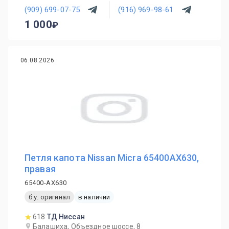
(909) 699-07-75
(916) 969-98-61
1 000
06.08.2026
Петля капота Nissan Micra 65400AX630,
правая
65400-AX630
б.у. оригинал
в наличии
618
ТД Ниссан
Балашиха, Объездное шоссе, 8