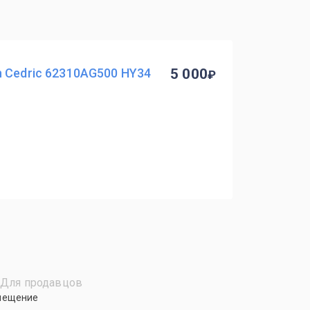
 Cedric 62310AG500 HY34
5 000
Для продавцов
мещение