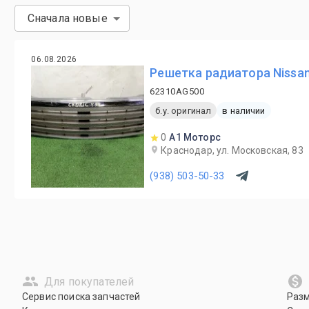
Сначала новые
06.08.2026
Решетка радиатора Nissan
62310AG500
б.у. оригинал
в наличии
0
А1 Моторс
Краснодар, ул. Московская, 83
(938) 503-50-33
Для покупателей
Сервис поиска запчастей
Раз