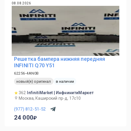
08.08.2026
Решетка бампера нижняя передняя
INFINITI Q70 Y51
62256-4AN0B
новый(я) оригинал
в наличии
362
InfinitiMarket | ИнфнинитиМаркет
Москва, Каширский пр-д, 17с10
(977) 812-51-52
24 000