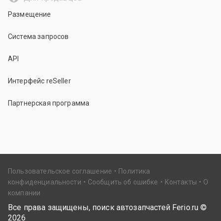
Размещение
Система запросов
API
Интерфейс reSeller
Партнерская программа
Пользовательское соглашение
Политика
конфиденциальности
Сообщить об ошибке
Контакты
О
компании
Все права защищены, поиск автозапчастей Ferio.ru ©
2026