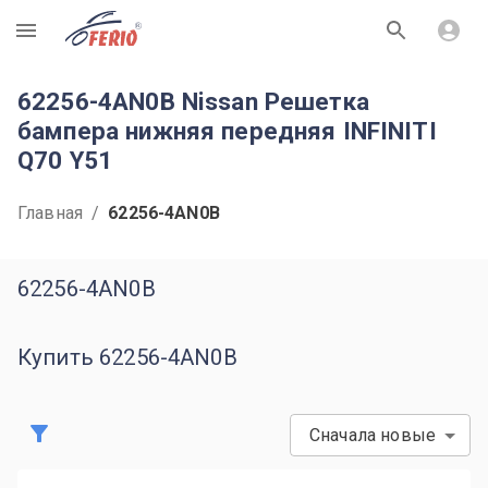
R
62256-4AN0B Nissan Решетка
бампера нижняя передняя INFINITI
Q70 Y51
Главная
/
62256-4AN0B
62256-4AN0B
Купить 62256-4AN0B
Сначала новые