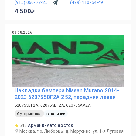
(915) 060-77-25
(499) 110-54-49
4 500
08.08.2026
Накладка бампера Nissan Murano 2014-
2023 620755BF2A Z52, передняя левая
620755BF2A, 620755BF2A, 620755AA2A
б.у. оригинал
в наличии
543
Арманд-Авто Восток
Москва, г.о. Люберцы, д. Марусино, ул. 1-я Луговая