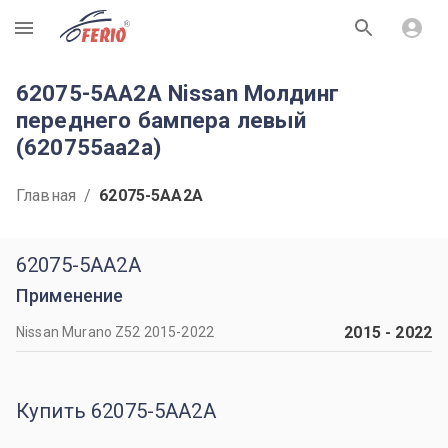
R
62075-5AA2A Nissan Молдинг
переднего бампера левый
(620755aa2a)
Главная
/
62075-5AA2A
62075-5AA2A
Применение
2015
-
2022
Nissan Murano Z52 2015-2022
Купить 62075-5AA2A