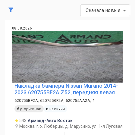
Сначала новые
08.08.2026
Накладка бампера Nissan Murano 2014-
2023 620755BF2A Z52, передняя левая
620755BF2A, 620755BF2A, 620755AA2A, 4
б.у. оригинал
в наличии
543
Арманд-Авто Восток
Москва, г.о. Люберцы, д. Марусино, ул. 1-я Луговая