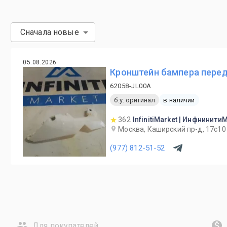
Сначала новые
05.08.2026
Кронштейн бампера передн
62058-JL00A
б.у. оригинал
в наличии
362
InfinitiMarket | Инфнинити
Москва, Каширский пр-д, 17с10
(977) 812-51-52
Для покупателей