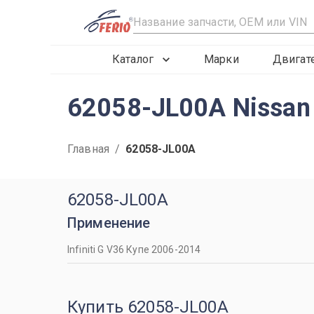
R
Каталог
Марки
Двигат
62058-JL00A Nissan
Главная
/
62058-JL00A
62058-JL00A
Применение
Infiniti G V36 Купе 2006-2014
Купить 62058-JL00A