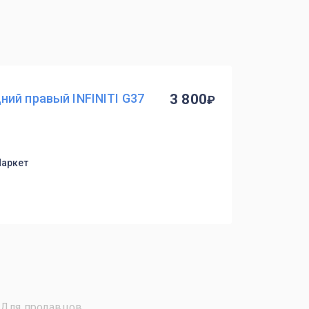
ий правый INFINITI G37
3 800
Маркет
Для продавцов