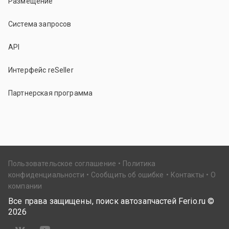
Размещение
Система запросов
API
Интерфейс reSeller
Партнерская программа
Пользовательское соглашение
Политика
конфиденциальности
Сообщить об ошибке
Контакты
О
компании
Все права защищены, поиск автозапчастей Ferio.ru ©
2026