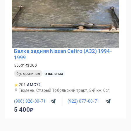
Балка задняя Nissan Cefiro (A32) 1994-
1999
5550143U00
б.у. оригинал
в наличии
201
AMC72
Тюмень, Старый Тобольский тракт, 3-й км, 6с4
(906) 826-00-71
(922) 077-00-71
5 400