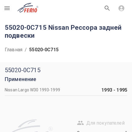
R
55020-0C715 Nissan Рессора задней
подвески
Главная
/
55020-0C715
55020-0C715
Применение
1993
-
1995
Nissan Largo W30 1993-1999
Для покупателей
R