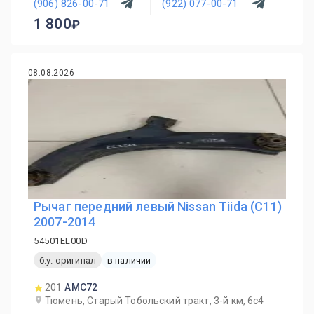
(906) 826-00-71
(922) 077-00-71
1 800
08.08.2026
Рычаг передний левый Nissan Tiida (C11)
2007-2014
54501EL00D
б.у. оригинал
в наличии
201
AMC72
Тюмень, Старый Тобольский тракт, 3-й км, 6с4