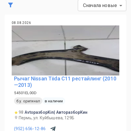
Сначала новые
08.08.2026
Рычаг Nissan Tiida C11 рестайлинг (2010
—2013)
54501EL00D
б.у. оригинал
в наличии
98
AvtoразборKin| АвторазборКин
Пермь, ул. Куйбышева, 129Б
(952) 656-12-86