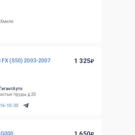
. Хмели
FX (S50) 2003-2007
1 325
 ГигантАуто
Чистые пруды д.20
716-10-20
CG000
1 650