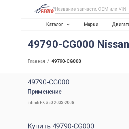
R
Каталог
Марки
Двигат
49790-CG000 Nissan
Главная
/
49790-CG000
49790-CG000
Применение
Infiniti FX S50 2003-2008
Купить 49790-CG000