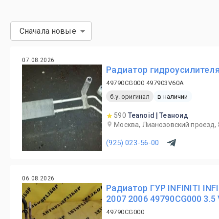
Сначала новые
07.08.2026
Радиатор гидроусилителя 
49790CG000 497903V60A
б.у. оригинал
в наличии
590
Teanoid | Теаноид
Москва, Лианозовский проезд, 
(925) 023-56-00
06.08.2026
Радиатор ГУР INFINITI INFI
2007 2006 49790CG000 3.5
49790CG000