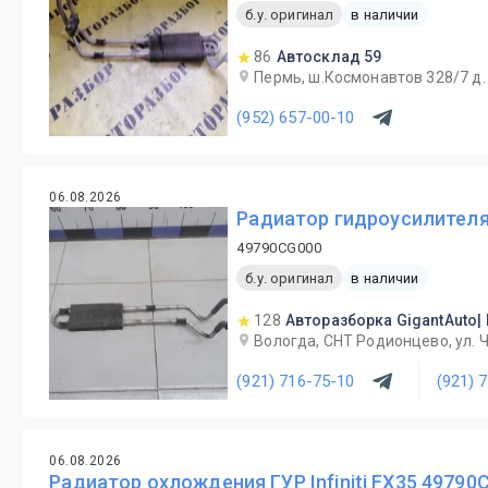
б.у. оригинал
в наличии
86
Автосклад 59
Пермь, ш.Космонавтов 328/7 д
(952) 657-00-10
06.08.2026
Радиатор гидроусилителя 
49790CG000
б.у. оригинал
в наличии
128
Авторазборка GigantAuto|
Вологда, СНТ Родионцево, ул. 
(921) 716-75-10
(921) 
06.08.2026
Радиатор охлождения ГУР Infiniti FX35 49790