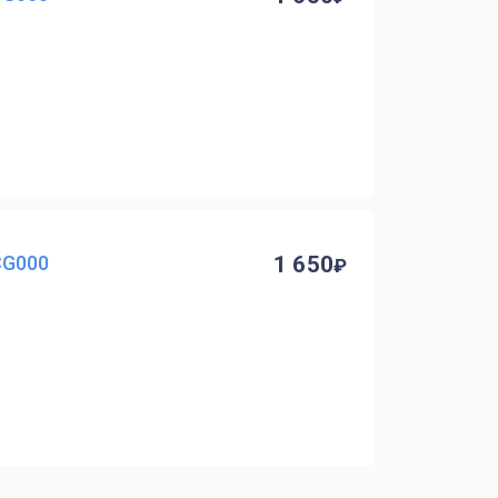
CG000
1 650