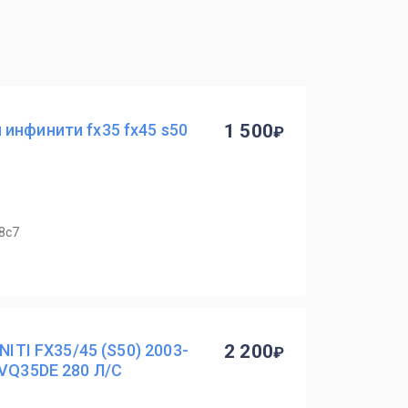
инфинити fx35 fx45 s50
1 500
8с7
NITI FX35/45 (S50) 2003-
2 200
 VQ35DE 280 Л/С