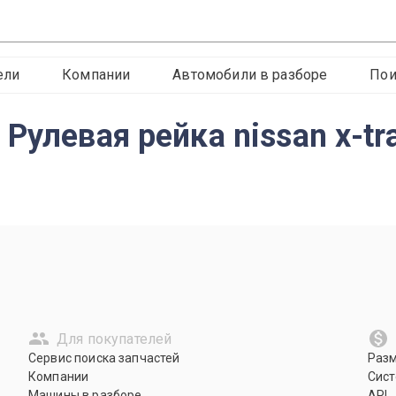
ели
Компании
Автомобили в разборе
Пои
улевая рейка nissan x-tra
Для покупателей
Сервис поиска запчастей
Раз
Компании
Сист
Машины в разборе
API