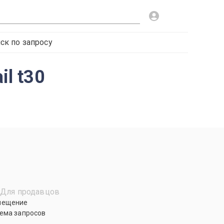
ск по запросу
il t30
Для продавцов
мещение
ема запросов