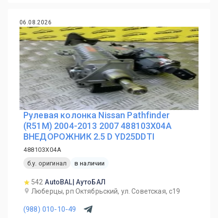
06.08.2026
Рулевая колонка Nissan Pathfinder
(R51M) 2004-2013 2007 488103X04A
ВНЕДОРОЖНИК 2.5 D YD25DDTI
488103X04A
б.у. оригинал
в наличии
542
AutoBAL| АутоБАЛ
Люберцы, рп Октябрьский, ул. Советская, с19
(988) 010-10-49