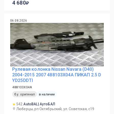
4 680
06.08.2026
Рулевая колонка Nissan Navara (D40)
2004-2015 2007 488103X04A ПИКАП 2.5 D
YD25DDTI
488103X04A
б.у. оригинал
в наличии
542
AutoBAL| АутоБАЛ
Люберцы, рп Октябрьский, ул. Советская, с19