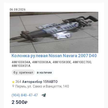
06.08.2026
Колонка рулевая Nissan Navara 2007 D40
488103X04A, 488103X06A, 488105X00E, 48810EC700,
488103X01A
б.у. оригинал
в наличии
364
Авторазбор 159АВТО
Пермь, ул. Сакко и Ванцетти, 140
(904) 840-47-47
2 500