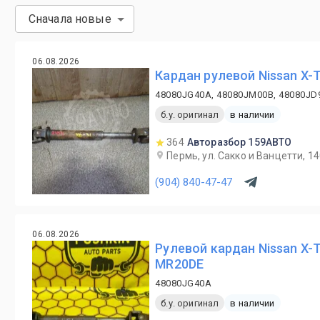
Сначала новые
06.08.2026
Кардан рулевой Nissan X-T
48080JG40A, 48080JM00B, 48080JD
б.у. оригинал
в наличии
364
Авторазбор 159АВТО
Пермь, ул. Сакко и Ванцетти, 1
(904) 840-47-47
06.08.2026
Рулевой кардан Nissan X-
MR20DE
48080JG40A
б.у. оригинал
в наличии