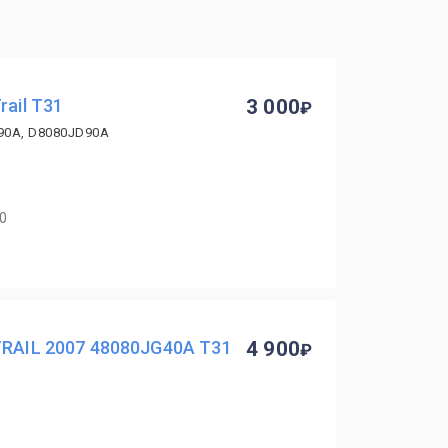
rail T31
3 000
90A, D8080JD90A
40
TRAIL 2007 48080JG40A T31
4 900