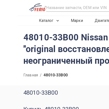
R
Каталог
Марки
Двигат
48010-33B00 Nissan 
"original восстанов
неограниченный про
Главная
/
48010-33B00
48010-33B00