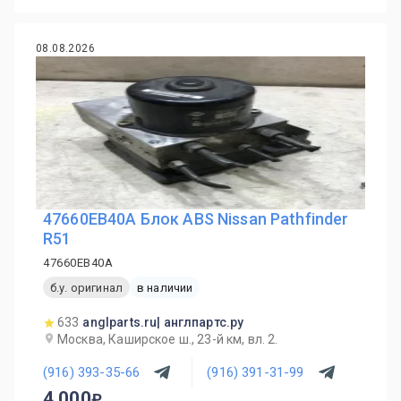
08.08.2026
47660EB40A Блок ABS Nissan Pathfinder
R51
47660EB40A
б.у. оригинал
в наличии
633
anglparts.ru| англпартс.ру
Москва, Каширское ш., 23-й км, вл. 2.
(916) 393-35-66
(916) 391-31-99
4 000