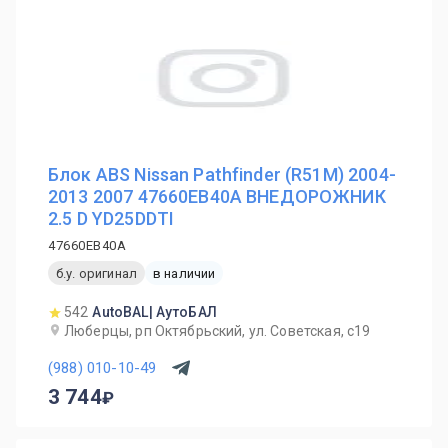
Блок ABS Nissan Pathfinder (R51M) 2004-
2013 2007 47660EB40A ВНЕДОРОЖНИК
2.5 D YD25DDTI
47660EB40A
б.у. оригинал
в наличии
542
AutoBAL| АутоБАЛ
Люберцы, рп Октябрьский, ул. Советская, с19
(988) 010-10-49
3 744