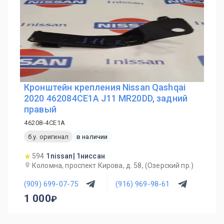
Кронштейн крепления Nissan Qashqai
2020 462084CE1A J11 MR20DD, задний
правый
46208-4CE1A
б.у. оригинал
в наличии
594
1nissan| 1ниссан
Коломна, проспект Кирова, д. 58, (Озерский пр.)
(909) 699-07-75
(916) 969-98-61
1 000