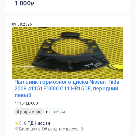
1 000
09.08.2026
Пыльник тормозного диска Nissan Tiida
2008 41151ED000 C11 HR15DE, передний
левый
41151ED000
б.у. оригинал
в наличии
618
ТД Ниссан
Балашиха, Объездное шоссе, 8