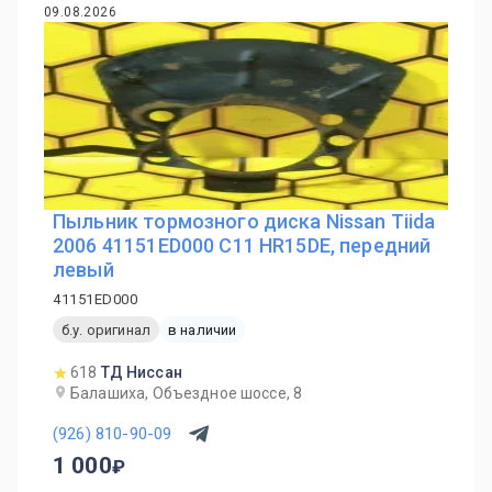
09.08.2026
Пыльник тормозного диска Nissan Tiida
2006 41151ED000 C11 HR15DE, передний
левый
41151ED000
б.у. оригинал
в наличии
618
ТД Ниссан
Балашиха, Объездное шоссе, 8
(926) 810-90-09
1 000