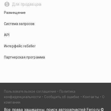
Для продавцов
Размещение
Система запросов
API
Интерфейс reSeller
Партнерская программа
Пользовательское соглашение
Политика
конфиденциальности
Сообщить об ошибке
Контакты
О
компании
Все права защищены, поиск автозапчастей Ferio.ru ©