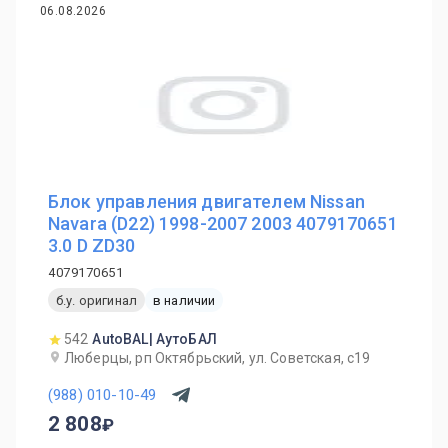
06.08.2026
Блок управления двигателем Nissan
Navara (D22) 1998-2007 2003 4079170651
3.0 D ZD30
4079170651
б.у. оригинал
в наличии
542
AutoBAL| АутоБАЛ
Люберцы, рп Октябрьский, ул. Советская, с19
(988) 010-10-49
2 808