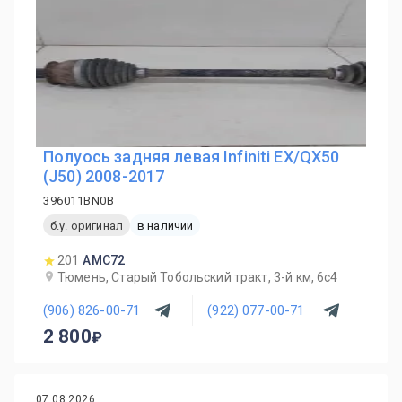
Полуось задняя левая Infiniti EX/QX50
(J50) 2008-2017
396011BN0B
б.у. оригинал
в наличии
201
AMC72
Тюмень, Старый Тобольский тракт, 3-й км, 6с4
(906) 826-00-71
(922) 077-00-71
2 800
07.08.2026