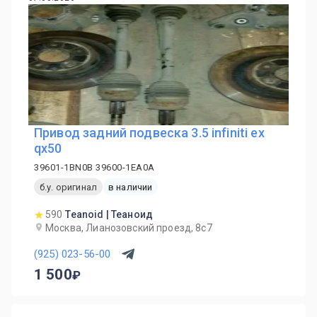
Привод задний подвеска 3.5 infiniti ex
qx50
39601-1BN0B 39600-1EA0A
б.у. оригинал
в наличии
590
Teanoid | Теаноид
Москва, Лианозовский проезд, 8с7
(925) 023-56-00
1 500