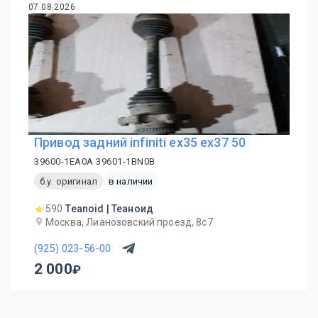
07.08.2026
Привод задний infiniti ex35 ex37 50
39600-1EA0A 39601-1BN0B
б.у. оригинал
в наличии
590
Teanoid | Теаноид
Москва, Лианозовский проезд, 8с7
(925) 023-56-00
2 000