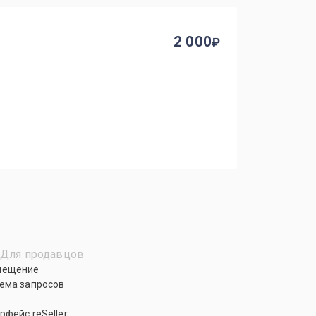
2 000
Для продавцов
мещение
ема запросов
рфейс reSeller