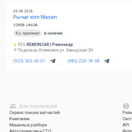
05.08.2026
Рычаг кпп Nissan
32808-JA60A
б.у. оригинал
в наличии
925
REMONCAR | Ремонкар
Подольск, Климовск ул. Заводская 2Н
(925) 303-50-01
(985) 220-78-08
Для покупателей
Сервис поиска запчастей
Раз
Компании
Сист
Машины в разборе
API
Автосервисам и СТО
Инте