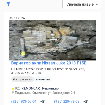
Сначала новые
05.08.2026
Вариатор акпп Nissan Juke 2013 F15E
HR16DE 31020-3JX5C, 31020-3JX5C, 31020-3JX4B,
31020-3JX6C, JF015
б.у. оригинал
в наличии
925
REMONCAR | Ремонкар
Подольск, Климовск ул. Заводская 2Н
(925) 303-50-01
(985) 220-78-08