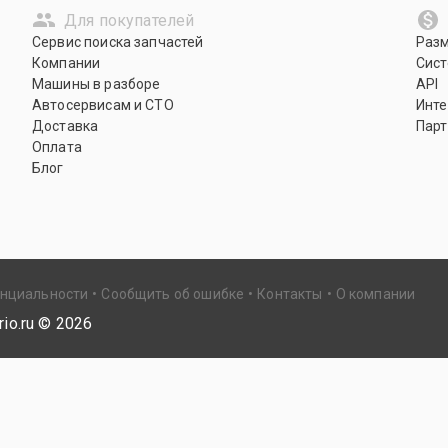
Для покупателей
Сервис поиска запчастей
Раз
Компании
Сист
Машины в разборе
API
Автосервисам и СТО
Инте
Доставка
Парт
Оплата
Блог
енциальности
Сообщить об ошибке
Контакты
О компании
io.ru ©
2026