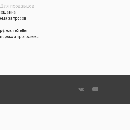
Для продавцов
мещение
ема запросов
рфейс reSeller
нерская программа