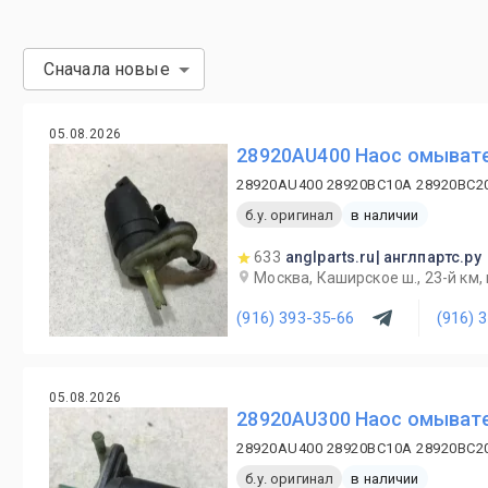
Сначала новые
05.08.2026
28920AU400 Наос омывател
28920AU400 28920BC10A 28920BC2
б.у. оригинал
в наличии
633
anglparts.ru| англпартс.ру
Москва, Каширское ш., 23-й км, в
(916) 393-35-66
(916) 
05.08.2026
28920AU300 Наос омывател
28920AU400 28920BC10A 28920BC2
б.у. оригинал
в наличии