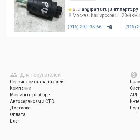
633
anglparts.ru| англпартс.ру
Москва, Каширское ш., 23-й км, в
(916) 393-35-66
(916) 
Для покупателей
Сервис поиска запчастей
Раз
Компании
Сист
Машины в разборе
API
Автосервисам и СТО
Инте
Доставка
Парт
Оплата
Блог