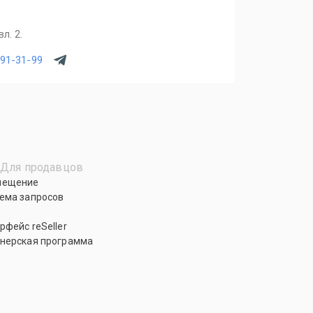
л. 2.
391-31-99
Для продавцов
мещение
ема запросов
рфейс reSeller
нерская программа