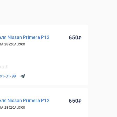
я Nissan Primera P12
650
0A 28920AU300
л. 2.
391-31-99
я Nissan Primera P12
650
0A 28920AU300