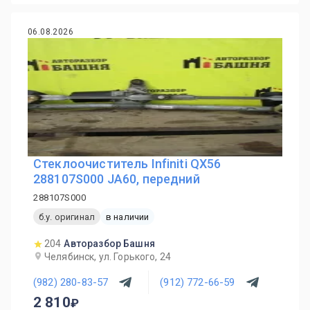
06.08.2026
Стеклоочиститель Infiniti QX56
288107S000 JA60, передний
288107S000
б.у. оригинал
в наличии
204
Авторазбор Башня
Челябинск, ул. Горького, 24
(982) 280-83-57
(912) 772-66-59
2 810