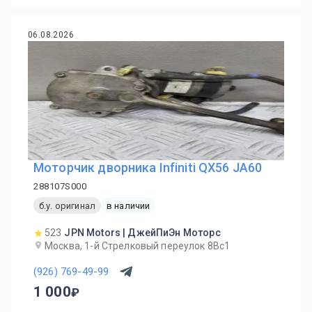
06.08.2026
Моторчик дворника Infiniti QX56 JA60
288107S000
б.у. оригинал
в наличии
523
JPN Motors | ДжейПиЭн Моторс
Москва, 1-й Cтрелковый переулок 8Вс1
(926) 769-49-99
1 000