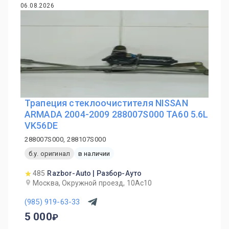
06.08.2026
Трапеция стеклоочистителя NISSAN
ARMADA 2004-2009 288007S000 TA60 5.6L
VK56DE
288007S000, 288107S000
б.у. оригинал
в наличии
485
Razbor-Auto | Разбор-Ауто
Москва, Окружной проезд, 10Ас10
(985) 919-63-33
5 000