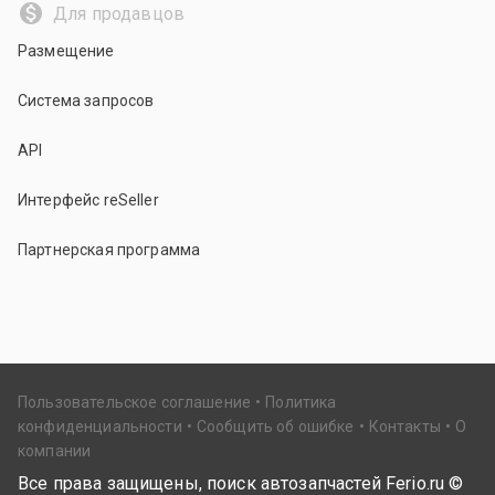
Для продавцов
Размещение
Система запросов
API
Интерфейс reSeller
Партнерская программа
Пользовательское соглашение
Политика
конфиденциальности
Сообщить об ошибке
Контакты
О
компании
Все права защищены, поиск автозапчастей Ferio.ru ©