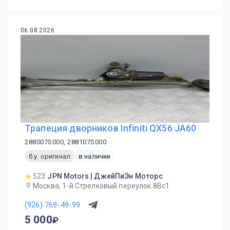
06.08.2026
Трапеция дворников Infiniti QX56 JA60
288007S000, 288107S000
б.у. оригинал
в наличии
523
JPN Motors | ДжейПиЭн Моторс
Москва, 1-й Cтрелковый переулок 8Вс1
(926) 769-49-99
5 000