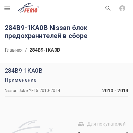
R
284B9-1KA0B Nissan блок
предохранителей в сборе
Главная
/
284B9-1KA0B
284B9-1KA0B
Применение
2010
-
2014
Nissan Juke YF15 2010-2014
Для покупателей
R