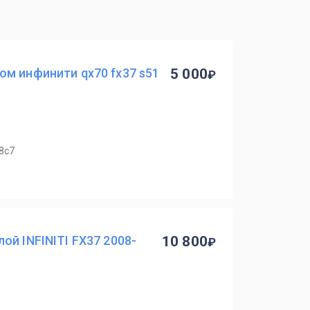
м инфинити qx70 fx37 s51
5 000
8с7
ой INFINITI FX37 2008-
10 800