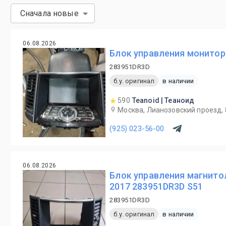
Сначала новые
06.08.2026
Блок управления мониторо
283951DR3D
б.у. оригинал
в наличии
590
Teanoid | Теаноид
Москва, Лианозовский проезд, 
(925) 023-56-00
06.08.2026
Блок управления магнитол
2017 283951DR3D S51
283951DR3D
б.у. оригинал
в наличии