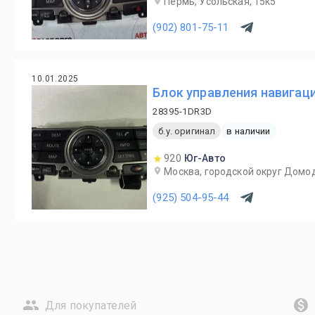
Пермь, Усольская, 15к5
(902) 801-75-11
10.01.2025
Блок управления навигац
28395-1DR3D
б.у. оригинал
в наличии
920
Юг-Авто
Москва, городской округ Домод
(925) 504-95-44
Для покупателей