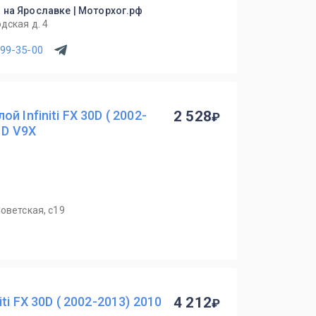
о на Ярославке | Моторхог.рф
дская д. 4
299-35-00
 Infiniti FX 30D ( 2002-
2 528
 D V9X
оветская, с19
ti FX 30D ( 2002-2013) 2010
4 212