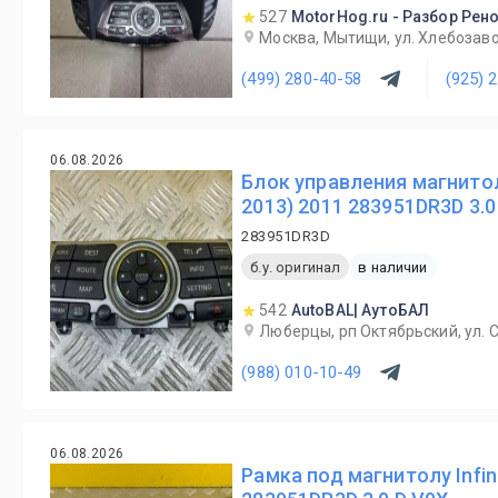
527
MotorHog.ru - Разбор Рен
Москва, Мытищи, ул. Хлебозаво
(499) 280-40-58
(925) 
06.08.2026
Блок управления магнитолой
2013) 2011 283951DR3D 3.0
283951DR3D
б.у. оригинал
в наличии
542
AutoBAL| АутоБАЛ
Люберцы, рп Октябрьский, ул. С
(988) 010-10-49
06.08.2026
Рамка под магнитолу Infini