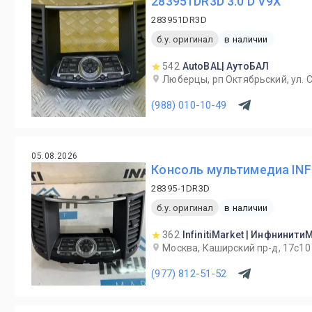
283951DR3D 3.0 D V9X
283951DR3D
б.у. оригинал
в наличии
542
AutoBAL| АутоБАЛ
Люберцы, рп Октябрьский, ул. С
(988) 010-10-49
05.08.2026
Консоль мультимедиа INFI
28395-1DR3D
б.у. оригинал
в наличии
362
InfinitiMarket | Инфнинити
Москва, Каширский пр-д, 17с10
(977) 812-51-52