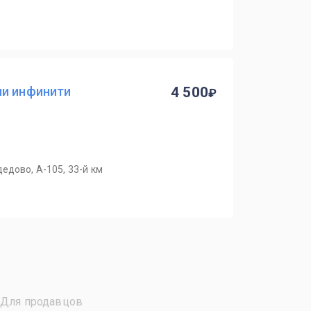
ии инфинити
4 500
едово, А-105, 33-й км
Для продавцов