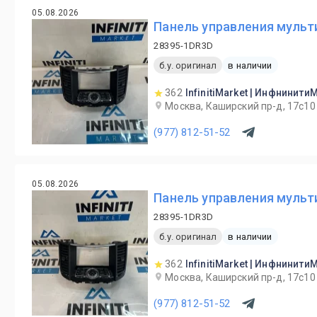
05.08.2026
Панель управления мульти
28395-1DR3D
б.у. оригинал
в наличии
362
InfinitiMarket | Инфнинити
Москва, Каширский пр-д, 17с10
(977) 812-51-52
05.08.2026
Панель управления мульти
28395-1DR3D
б.у. оригинал
в наличии
362
InfinitiMarket | Инфнинити
Москва, Каширский пр-д, 17с10
(977) 812-51-52