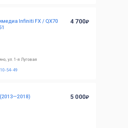
едиа Infiniti FX / QX70
4 700
51
но, ул. 1-я Луговая
110-54-49
I (2013—2018)
5 000