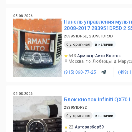
05.08.2026
Панель управления мультим
2008-2017 283951DR5D 2 S
283951DR5D, 283951DR3D
б.у. оригинал
в наличии
543
Арманд-Авто Восток
Москва, г.о. Люберцы, д. Маруси
(915) 060-77-25
(499) 
05.08.2026
Блок кнопок Infiniti QX70 
283951DR3D
б.у. оригинал
в наличии
22
Авторазбор59