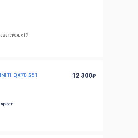
оветская, с19
NITI QX70 S51
12 300
Маркет