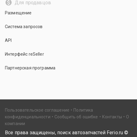
Для продавцов
Размещение
Система запросов
API
Интерфейс reSeller
Партнерская программа
Пользовательское соглашение
Политика
конфиденциальности
Сообщить об ошибке
Контакты
О
компании
Все права защищены, поиск автозапчастей Ferio.ru ©