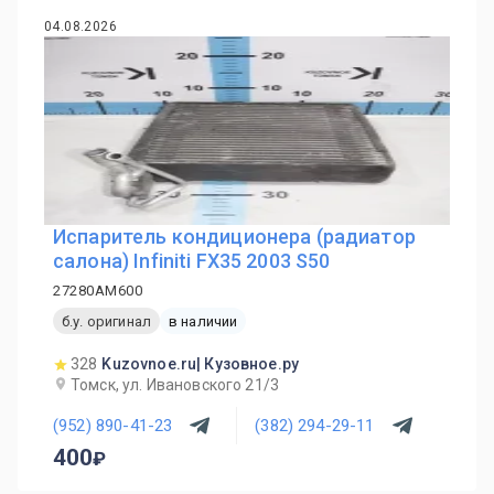
04.08.2026
Испаритель кондиционера (радиатор
салона) Infiniti FX35 2003 S50
27280AM600
б.у. оригинал
в наличии
328
Kuzovnoe.ru| Кузовное.ру
Томск, ул. Ивановского 21/3
(952) 890-41-23
(382) 294-29-11
400