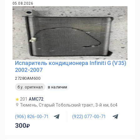
05.08.2026
Испаритель кондиционера Infiniti G (V35)
2002-2007
27280AM600
б.у. оригинал
в наличии
201
AMC72
Тюмень, Старый Тобольский тракт, 3-й км, 6с4
(906) 826-00-71
(922) 077-00-71
300