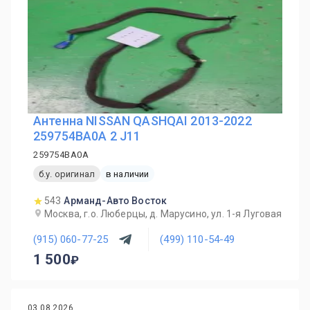
Антенна NISSAN QASHQAI 2013-2022
259754BA0A 2 J11
259754BA0A
б.у. оригинал
в наличии
543
Арманд-Авто Восток
Москва, г.о. Люберцы, д. Марусино, ул. 1-я Луговая
(915) 060-77-25
(499) 110-54-49
1 500
03.08.2026