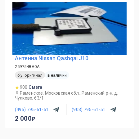
Антенна Nissan Qashqai J10
259754BA0A
б.у. оригинал
в наличии
900
Омега
Раменское, Московская обл., Раменский р-н, д.
Чулково, 63/1
(495) 795-61-51
(903) 795-61-51
2 000