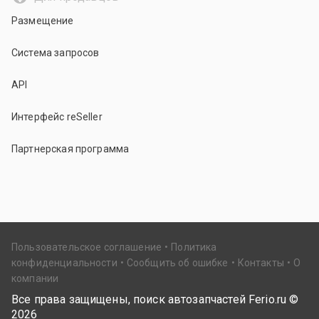
Размещение
Система запросов
API
Интерфейс reSeller
Партнерская программа
Пользовательское соглашение
Политика
конфиденциальности
Сообщить об ошибке
Контакты
О
компании
Все права защищены, поиск автозапчастей Ferio.ru ©
2026