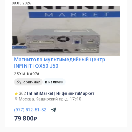
08.08.2026
Магнитола мультимедийный центр
INFINITI QX50 J50
2591A-KA97A
б.у. оригинал
в наличии
362
InfinitiMarket | ИнфнинитиМаркет
Москва, Каширский пр-д, 17с10
(977) 812-51-52
79 800