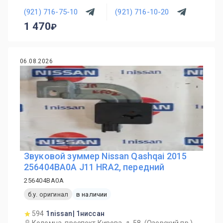
(921) 716-75-10
(921) 716-10-20
1 470
06.08.2026
Звуковой зуммер Nissan Qashqai 2015
256404BA0A J11 HRA2, передний
256404BA0A
б.у. оригинал
в наличии
594
1nissan| 1ниссан