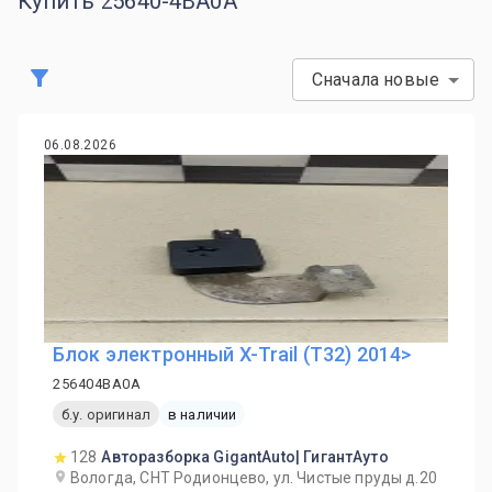
Купить 25640-4BA0A
Сначала новые
06.08.2026
Блок электронный X-Trail (T32) 2014>
256404BA0A
б.у. оригинал
в наличии
128
Авторазборка GigantAuto| ГигантАуто
Вологда, СНТ Родионцево, ул. Чистые пруды д.20