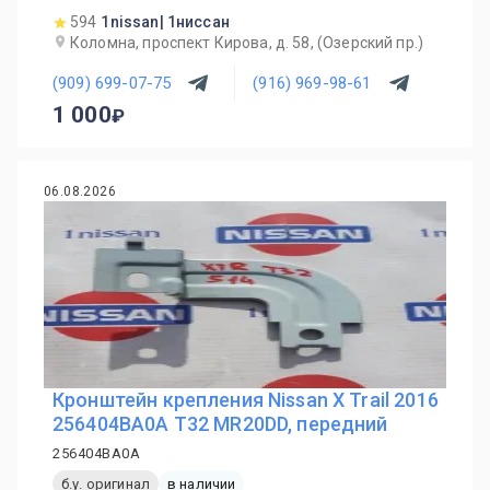
594
1nissan| 1ниссан
Коломна, проспект Кирова, д. 58, (Озерский пр.)
(909) 699-07-75
(916) 969-98-61
1 000
06.08.2026
Кронштейн крепления Nissan X Trail 2016
256404BA0A T32 MR20DD, передний
256404BA0A
б.у. оригинал
в наличии