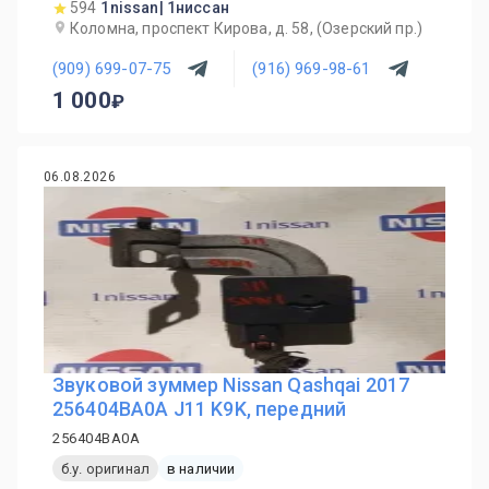
594
1nissan| 1ниссан
Коломна, проспект Кирова, д. 58, (Озерский пр.)
(909) 699-07-75
(916) 969-98-61
1 000
06.08.2026
Звуковой зуммер Nissan Qashqai 2017
256404BA0A J11 K9K, передний
256404BA0A
б.у. оригинал
в наличии