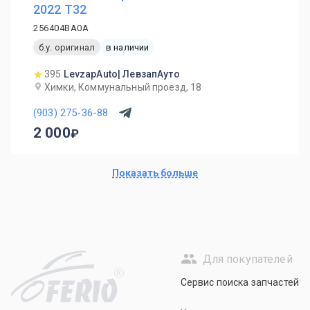
2022 T32
256404BA0A
б.у. оригинал
в наличии
395
LevzapAuto| ЛевзапАуто
Химки, Коммунальный проезд, 18
(903) 275-36-88
2 000
Показать больше
Для покупателей
R
Сервис поиска запчастей