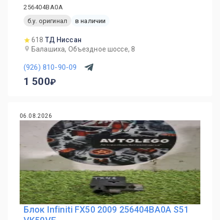
256404BA0A
б.у. оригинал
в наличии
618
ТД Ниссан
Балашиха, Объездное шоссе, 8
(926) 810-90-09
1 500
06.08.2026
Блок Infiniti FX50 2009 256404BA0A S51