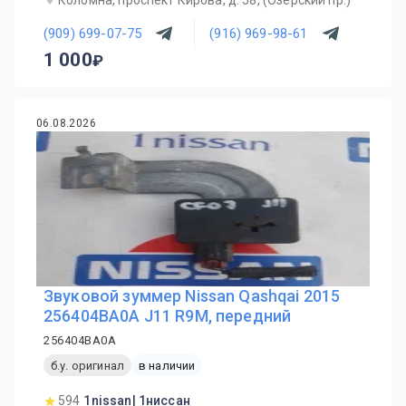
Коломна, проспект Кирова, д. 58, (Озерский пр.)
(909) 699-07-75
(916) 969-98-61
1 000
06.08.2026
Звуковой зуммер Nissan Qashqai 2015
256404BA0A J11 R9M, передний
256404BA0A
б.у. оригинал
в наличии
594
1nissan| 1ниссан