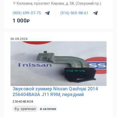
Коломна, проспект Кирова, д. 58, (Озерский пр.)
(909) 699-07-75
(916) 969-98-61
1 000
06.08.2026
Звуковой зуммер Nissan Qashqai 2014
256404BA0A J11 R9M, передний
256404BA0A
б.у. оригинал
в наличии