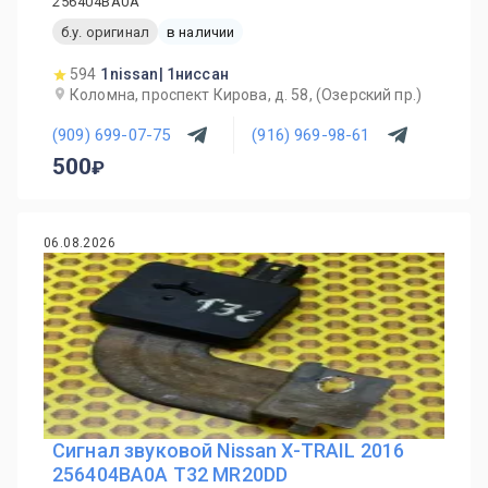
256404BA0A
б.у. оригинал
в наличии
594
1nissan| 1ниссан
Коломна, проспект Кирова, д. 58, (Озерский пр.)
(909) 699-07-75
(916) 969-98-61
500
06.08.2026
Сигнал звуковой Nissan X-TRAIL 2016
256404BA0A T32 MR20DD