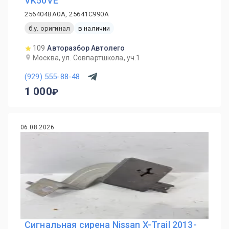
VK50VE
256404BA0A, 25641C990A
б.у. оригинал
в наличии
109
Авторазбор Автолего
Москва, ул. Совпартшкола, уч.1
(929) 555-88-48
1 000
06.08.2026
Сигнальная сирена Nissan X-Trail 2013-