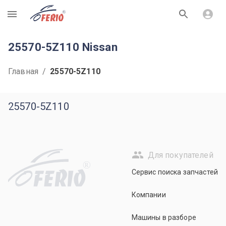
R
25570-5Z110 Nissan
Главная
/
25570-5Z110
25570-5Z110
Для покупателей
R
Сервис поиска запчастей
Компании
Машины в разборе