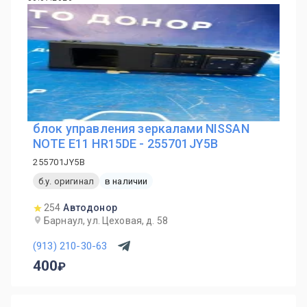
блок управления зеркалами NISSAN
NOTE E11 HR15DE - 255701JY5B
255701JY5B
б.у. оригинал
в наличии
254
Автодонор
Барнаул, ул. Цеховая, д. 58
(913) 210-30-63
400