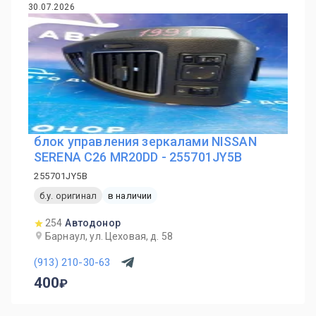
30.07.2026
блок управления зеркалами NISSAN
SERENA C26 MR20DD - 255701JY5B
255701JY5B
б.у. оригинал
в наличии
254
Автодонор
Барнаул, ул. Цеховая, д. 58
(913) 210-30-63
400