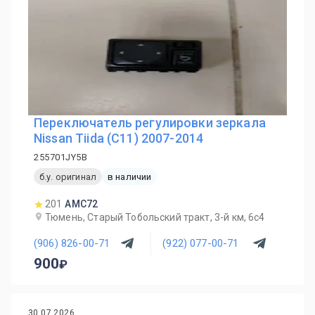
Переключатель регулировки зеркала
Nissan Tiida (C11) 2007-2014
255701JY5B
б.у. оригинал
в наличии
201
AMC72
Тюмень, Старый Тобольский тракт, 3-й км, 6с4
(906) 826-00-71
(922) 077-00-71
900
30.07.2026