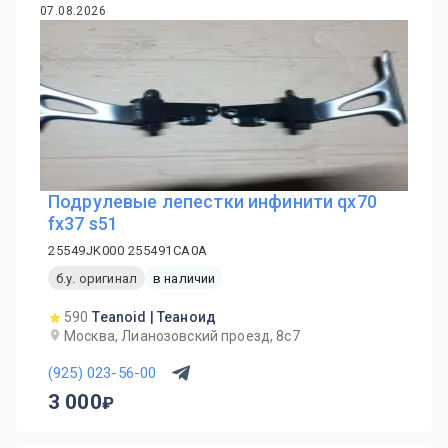
07.08.2026
Подрулевые лепестки инфинити qx70
fx37 s51
25549JK000 255491CA0A
б.у. оригинал
в наличии
590
Teanoid | Теаноид
Москва, Лианозовский проезд, 8с7
(925) 023-56-00
3 000