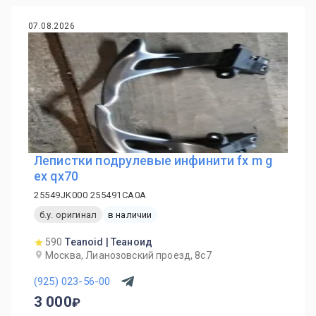
07.08.2026
Лепистки подрулевые инфинити fx m g
ex qx70
25549JK000 255491CA0A
б.у. оригинал
в наличии
590
Teanoid | Теаноид
Москва, Лианозовский проезд, 8с7
(925) 023-56-00
3 000