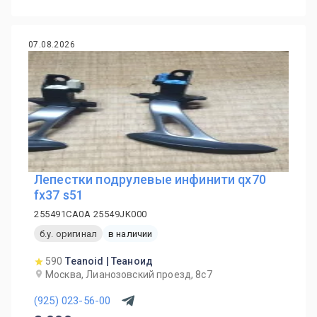
07.08.2026
Лепестки подрулевые инфинити qx70
fx37 s51
255491CA0A 25549JK000
б.у. оригинал
в наличии
590
Teanoid | Теаноид
Москва, Лианозовский проезд, 8с7
(925) 023-56-00