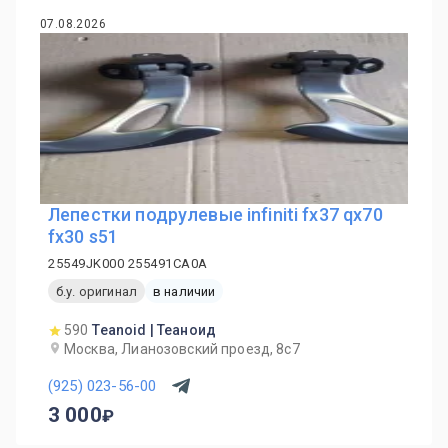
07.08.2026
Лепестки подрулевые infiniti fx37 qx70
fx30 s51
25549JK000 255491CA0A
б.у. оригинал
в наличии
590
Teanoid | Теаноид
Москва, Лианозовский проезд, 8с7
(925) 023-56-00
3 000