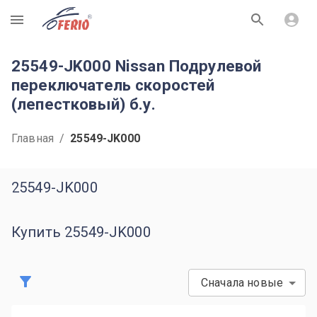
R
25549-JK000 Nissan Подрулевой
переключатель скоростей
(лепестковый) б.у.
Главная
/
25549-JK000
25549-JK000
Купить 25549-JK000
Сначала новые