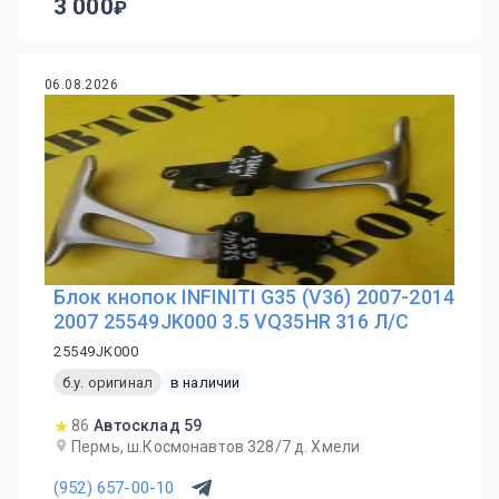
3 000
06.08.2026
Блок кнопок INFINITI G35 (V36) 2007-2014
2007 25549JK000 3.5 VQ35HR 316 Л/С
25549JK000
б.у. оригинал
в наличии
86
Автосклад 59
Пермь, ш.Космонавтов 328/7 д. Хмели
(952) 657-00-10