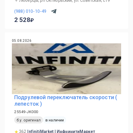
Люберцы, рп Октябрьский, ул. Советская, с19
(988) 010-10-49
2 528
05.08.2026
Подрулевой переключатель скорости (
лепесток )
25549-JK000
б.у. оригинал
в наличии
362
InfinitiMarket | ИнфнинитиМаркет