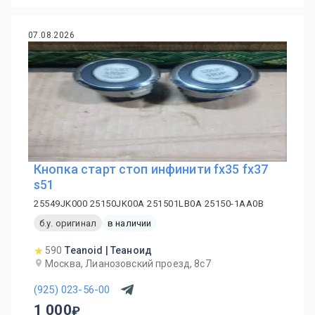
07.08.2026
Кнопка старт стоп инфинити fx35 fx37
s51
25549JK000 25150JK00A 251501LB0A 25150-1AA0B
б.у. оригинал
в наличии
590
Teanoid | Теаноид
Москва, Лианозовский проезд, 8с7
(925) 023-56-00
1 000