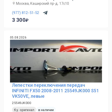
Москва, Каширский пр-д, 17с10
(977) 812-51-52
3 300
05.08.2026
Лепестки переключения передач
INFINITI FX50 2008-2011 25549JK000 S51
VK50VE, левые
25549JK000
б.у. оригинал
в наличии