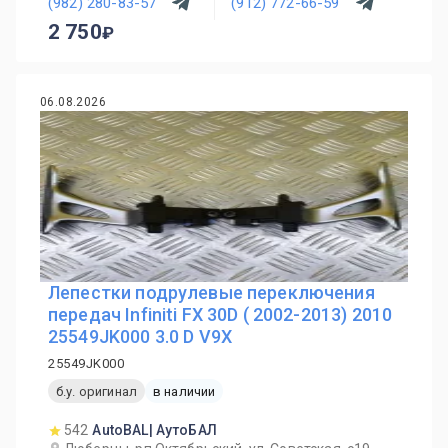
(982) 280-83-57
(912) 772-66-59
2 750
06.08.2026
Лепестки подрулевые переключения
передач Infiniti FX 30D ( 2002-2013) 2010
25549JK000 3.0 D V9X
25549JK000
б.у. оригинал
в наличии
542
AutoBAL| АутоБАЛ