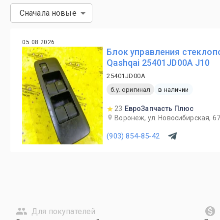
Сначала новые
05.08.2026
Блок управления стеклоп
Qashqai 25401JD00A J10
25401JD00A
б.у. оригинал
в наличии
23
ЕвроЗапчасть Плюс
Воронеж, ул. Новосибирская, 6
(903) 854-85-42
Для покупателей