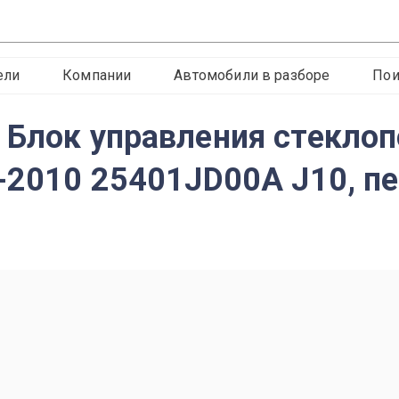
ели
Компании
Автомобили в разборе
Пои
 Блок управления стекл
6-2010 25401JD00A J10, п