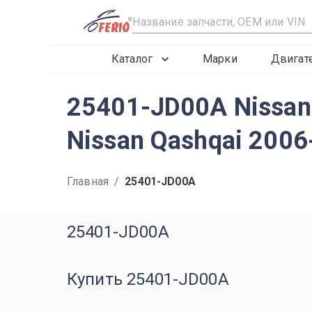
R
Каталог
Марки
Двигат
25401-JD00A Nissan
Nissan Qashqai 200
Главная
/
25401-JD00A
25401-JD00A
Купить 25401-JD00A