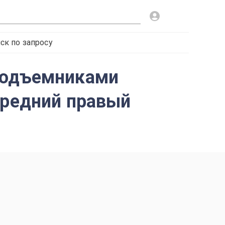
ск по запросу
оподъемниками
ередний правый