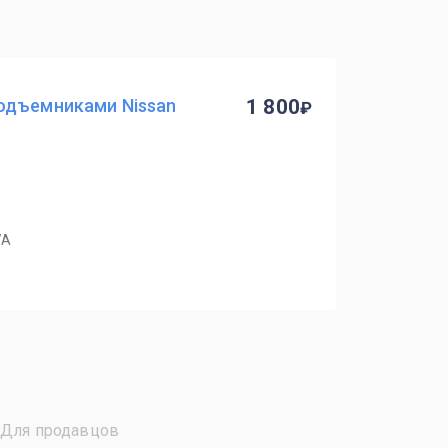
одъемниками Nissan
1 800
7А
Для продавцов