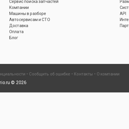
Сервис поиска запчастей
Раз
Компании
Сист
Машины в разборе
API
Автосервисам и СТО
Инте
Доставка
Парт
Оплата
Блог
енциальности
Сообщить об ошибке
Контакты
О компании
io.ru ©
2026