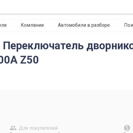
ели
Компании
Автомобили в разборе
Пои
 Переключатель дворнико
00A Z50
Для покупателей