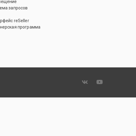
мещение
ема запросов
рфейс reSeller
нерская программа