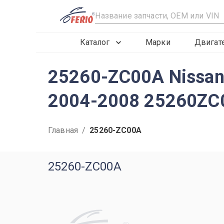
R
Каталог
Марки
Двигат
25260-ZC00A Nissan
2004-2008 25260ZC
Главная
/
25260-ZC00A
25260-ZC00A