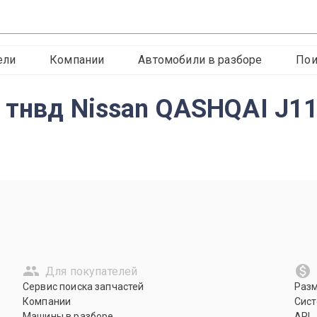
ели
Компании
Автомобили в разборе
Пои
 тнвд Nissan QASHQAI J1
Для покупателей
Сервис поиска запчастей
Раз
Компании
Сист
Машины в разборе
API