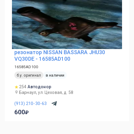
резонатор NISSAN BASSARA JHU30
VQ30DE - 16585AD100
16585AD100
б.у. оригинал
в наличии
254
Автодонор
Барнаул, ул. Цеховая, д. 58
(913) 210-30-63
600