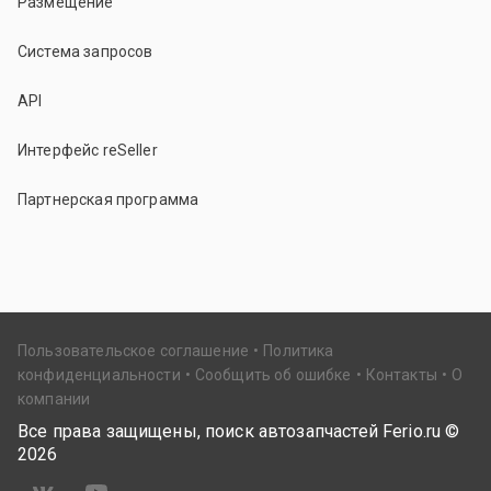
Размещение
Система запросов
API
Интерфейс reSeller
Партнерская программа
Пользовательское соглашение
Политика
конфиденциальности
Сообщить об ошибке
Контакты
О
компании
Все права защищены, поиск автозапчастей Ferio.ru ©
2026