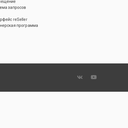
мещение
ема запросов
рфейс reSeller
нерская программа