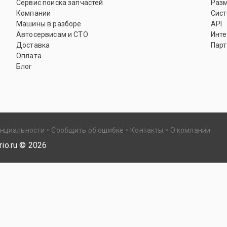
Сервис поиска запчастей
Раз
Компании
Сист
Машины в разборе
API
Автосервисам и СТО
Инте
Доставка
Парт
Оплата
Блог
енциальности
Сообщить об ошибке
Контакты
О компании
io.ru ©
2026