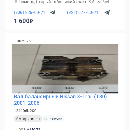
Тюмень, Старый Тобольский тракт, 3-й км, 6с4
(906) 826-00-71
(922) 077-00-71
1 600
05.08.2026
Вал балансирный Nissan X-Trail (T30)
2001-2006
124106N200
б.у. оригинал
в наличии