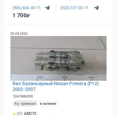
(906) 826-00-71
(922) 077-00-71
1 700
05.08.2026
Вал балансирный Nissan Primera (P12)
2002-2007
124106N200
б.у. оригинал
в наличии
201
AMC72