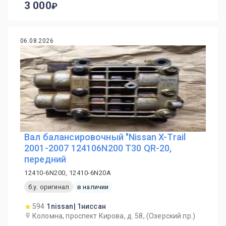
3 000
06.08.2026
Вал балансировочный "Nissan X-Trail
2001-2007 124106N200 T30 QR-20,
передний
12410-6N200, 12410-6N20A
б.у. оригинал
в наличии
594
1nissan| 1ниссан
Коломна, проспект Кирова, д. 58, (Озерский пр.)