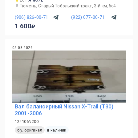
201
AMC72
Тюмень, Старый Тобольский тракт, 3-й км, 6с4
(906) 826-00-71
(922) 077-00-71
1 600
05.08.2026
Вал балансирный Nissan X-Trail (T30)
2001-2006
124106N200
б.у. оригинал
в наличии