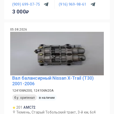
(909) 699-07-75
(916) 969-98-61
3 000
05.08.2026
Вал балансирный Nissan X-Trail (T30)
2001-2006
124106N200, 124106N20A
б.у. оригинал
в наличии
201
AMC72
Тюмень, Старый Тобольский тракт, 3-й км, 6с4