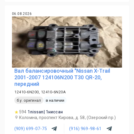
06.08.2026
Вал балансировочный "Nissan X-Trail
2001-2007 124106N200 T30 QR-20,
передний
12410-6N200, 12410-6N20A
б.у. оригинал
в наличии
594
1nissan| 1ниссан
Коломна, проспект Кирова, д. 58, (Озерский пр.)
(909) 699-07-75
(916) 969-98-61