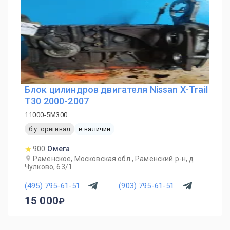
Блок цилиндров двигателя Nissan X-Trail
T30 2000-2007
11000-5M300
б.у. оригинал
в наличии
900
Омега
Раменское, Московская обл., Раменский р-н, д.
Чулково, 63/1
(495) 795-61-51
(903) 795-61-51
15 000