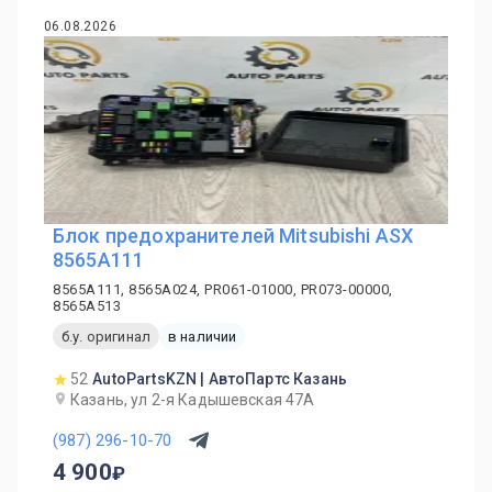
06.08.2026
Блок предохранителей Mitsubishi ASX
8565A111
8565A111, 8565A024, PR061-01000, PR073-00000,
8565A513
б.у. оригинал
в наличии
52
AutoPartsKZN | АвтоПартс Казань
Казань, ул 2-я Кадышевская 47А
(987) 296-10-70
4 900