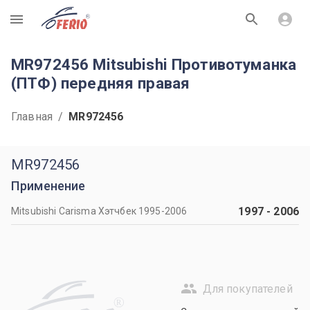
R
MR972456 Mitsubishi Противотуманка
(ПТФ) передняя правая
Главная
/
MR972456
MR972456
Применение
1997
-
2006
Mitsubishi Carisma Хэтчбек 1995-2006
Для покупателей
R