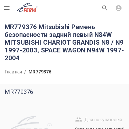
R
MR779376 Mitsubishi Ремень
безопасности задний левый N84W
MITSUBISHI CHARIOT GRANDIS N8 / N9
1997-2003, SPACE WAGON N94W 1997-
2004
Главная
/
MR779376
MR779376
Для покупателей
R