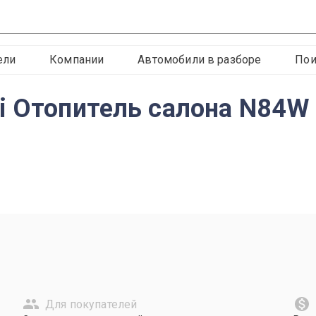
ели
Компании
Автомобили в разборе
Пои
i Отопитель салона N84W
Для покупателей