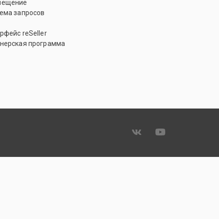
мещение
ема запросов
рфейс reSeller
нерская программа