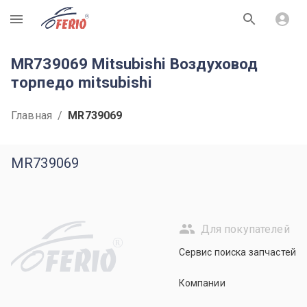
R
MR739069 Mitsubishi Воздуховод
торпедо mitsubishi
Главная
/
MR739069
MR739069
Для покупателей
R
Сервис поиска запчастей
Компании