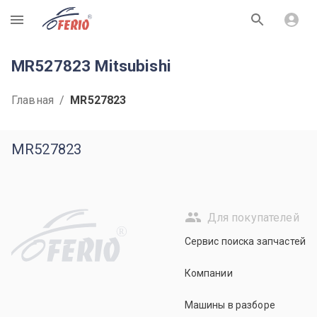
R
MR527823 Mitsubishi
Главная
/
MR527823
MR527823
Для покупателей
R
Сервис поиска запчастей
Компании
Машины в разборе